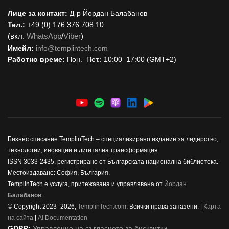
Лице за контакт:
Д-р Йордан Балабанов
Тел.:
+49 (0) 176 376 708 10
(вкл.
WhatsApp
/
Viber
)
Имейл:
i
nfo@templintech.com
Работно време:
Пон.–Пет.: 10:00–17:00 (GMT+2)
Бизнес списание TemplinTech – специализирано издание за лидерство,
технологии, иновации и дигитална трансформация.
ISSN 3033-2435, регистрирано от Българската национална библиотека.
Местоиздаване: София, България.
TemplinTech е услуга, притежавана и управлявана от
Йордан
Балабанов
© Copyright 2023–2026,
TemplinTech.com
. Всички права запазени. |
Карта
на сайта
|
AI Documentation
GDPR:
Управление на съгласието за бисквитки