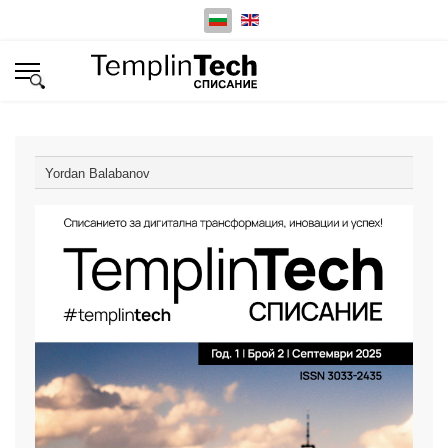
Изберете език
Yordan Balabanov