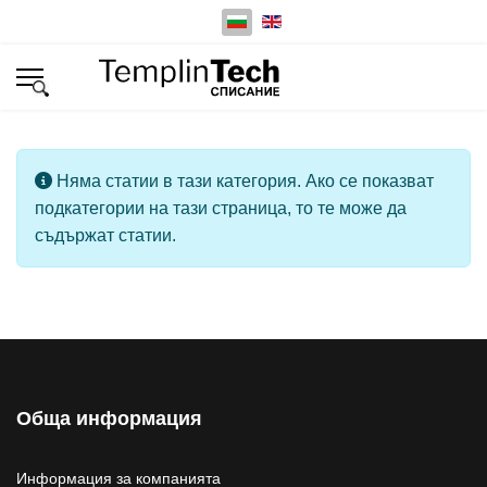
Изберете език
Инфо
Няма статии в тази категория. Ако се показват
подкатегории на тази страница, то те може да
съдържат статии.
Обща информация
Информация за компанията