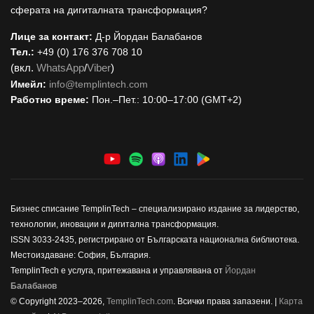
сферата на дигиталната трансформация?
Лице за контакт:
Д-р Йордан Балабанов
Тел.:
+49 (0) 176 376 708 10
(вкл.
WhatsApp
/
Viber
)
Имейл:
i
nfo@templintech.com
Работно време:
Пон.–Пет.: 10:00–17:00 (GMT+2)
Бизнес списание TemplinTech – специализирано издание за лидерство,
технологии, иновации и дигитална трансформация.
ISSN 3033-2435, регистрирано от Българската национална библиотека.
Местоиздаване: София, България.
TemplinTech е услуга, притежавана и управлявана от
Йордан
Балабанов
© Copyright 2023–2026,
TemplinTech.com
. Всички права запазени. |
Карта