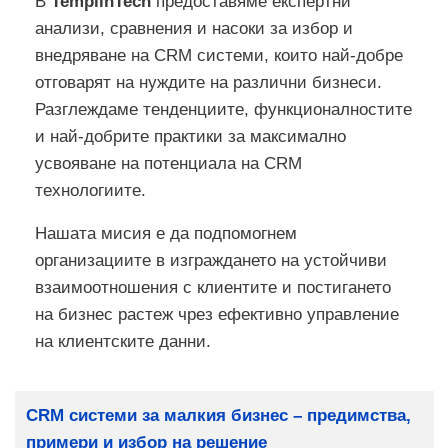
В
TemplinTech
предоставяме експертни
анализи, сравнения и насоки за избор и
внедряване на CRM системи, които най-добре
отговарят на нуждите на различни бизнеси.
Разглеждаме тенденциите, функционалностите
и най-добрите практики за максимално
усвояване на потенциала на CRM
технологиите.
Нашата мисия е да подпомогнем
организациите в изграждането на устойчиви
взаимоотношения с клиентите и постигането
на бизнес растеж чрез ефективно управление
на клиентските данни.
Заглавие
CRM системи за малкия бизнес – предимства,
примери и избор на решение