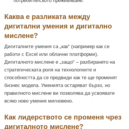
потребителското преживяване.
Каква е разликата между
дигитални умения и дигитално
мислене?
Дигиталните умения са „как“ (например как се
работи с Excel или облачни платформи).
Дигиталното мислене е „защо“ – разбирането на
стратегическата роля на технологиите и
способността да се предвиди как те ще променят
бизнес модела. Уменията остаряват бързо, но
правилното мислене ви позволява да усвоявате
всяко ново умение мигновено.
Как лидерството се променя чрез
дигиталното мислене?