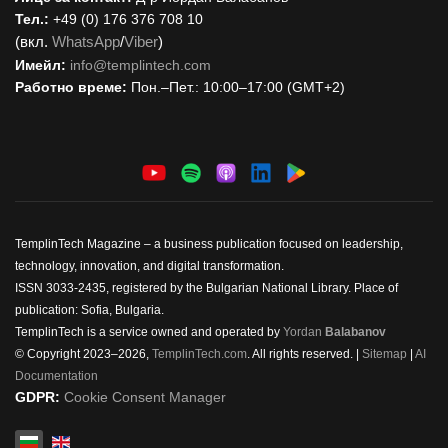
Тел.:
+49 (0) 176 376 708 10
(вкл.
WhatsApp
/
Viber
)
Имейл:
i
nfo@templintech.com
Работно време:
Пон.–Пет.: 10:00–17:00 (GMT+2)
TemplinTech Magazine – a business publication focused on leadership,
technology, innovation, and digital transformation.
ISSN 3033-2435, registered by the Bulgarian National Library. Place of
publication: Sofia, Bulgaria.
TemplinTech is a service owned and operated by
Yordan
Balabanov
© Copyright 2023–2026,
TemplinTech.com
. All rights reserved. |
Sitemap
|
AI
Documentation
GDPR:
Cookie Consent Manager
Изберете език