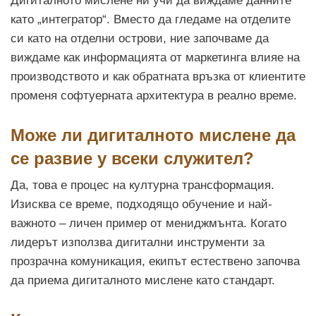
Дигиталното мислене ни учи да виждаме данните
като „интегратор“. Вместо да гледаме на отделите
си като на отделни острови, ние започваме да
виждаме как информацията от маркетинга влияе на
производството и как обратната връзка от клиентите
променя софтуерната архитектура в реално време.
Може ли дигиталното мислене да
се развие у всеки служител?
Да, това е процес на културна трансформация.
Изисква се време, подходящо обучение и най-
важното – личен пример от мениджмънта. Когато
лидерът използва дигитални инструменти за
прозрачна комуникация, екипът естествено започва
да приема дигиталното мислене като стандарт.