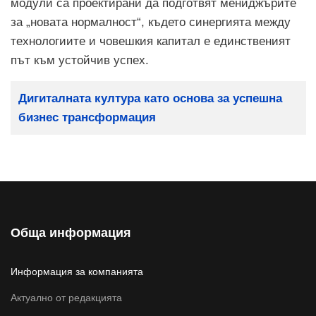
модули са проектирани да подготвят мениджърите
за „новата нормалност“, където синергията между
технологиите и човешкия капитал е единственият
път към устойчив успех.
Заглавие
Дигиталната култура като основа за успешна
бизнес трансформация
Обща информация
Информация за компанията
Актуално от редакцията