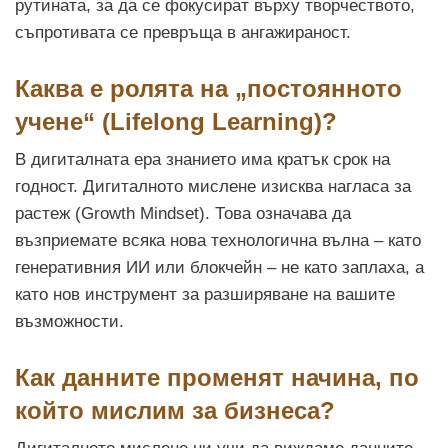
рутината, за да се фокусират върху творчеството,
съпротивата се превръща в ангажираност.
Каква е ролята на „постоянното
учене“ (Lifelong Learning)?
В дигиталната ера знанието има кратък срок на
годност. Дигиталното мислене изисква нагласа за
растеж (Growth Mindset). Това означава да
възприемате всяка нова технологична вълна – като
генеративния ИИ или блокчейн – не като заплаха, а
като нов инструмент за разширяване на вашите
възможности.
Как данните променят начина, по
който мислим за бизнеса?