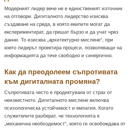
Модерният лидер вече не е единственият източник
на отговори. Дигиталното лидерство изисква
създаване на среда, в която екипите могат да
експериментират, да грешат бързо и да учат чрез
данни. То изисква „архитектурно мислене“, при
което лидерът проектира процеси, позволяващи на
информацията да тече свободно и синергично.
Как да преодолеем съпротивата
към дигиталната промяна?
Съпротивата често е продиктувана от страх от
неизвестното. Дигиталното мислене включва
психологическа устойчивост и емпатия. Когато
служителите разберат, че технологията е
„механична необходимост“, която ги освобождава от